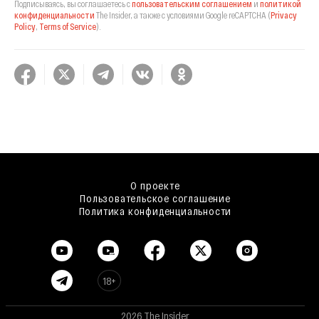
Подписываясь, вы соглашаетесь с
пользовательским соглашением
и
политикой
конфиденциальности
The Insider,
а также с условиями Google reCAPTCHA
(
Privacy
Policy
,
Terms of Service
).
О проекте
Пользовательское соглашение
Политика конфиденциальности
18+
2026 The Insider