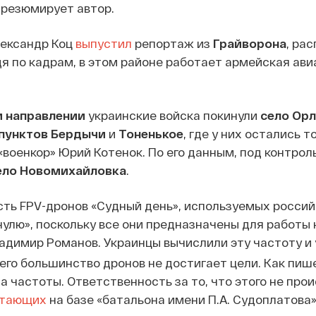
 резюмирует автор.
лександр Коц
выпустил
репортаж из
Грайворона
, ра
дя по кадрам, в этом районе работает армейская ави
 направлении
украинские войска покинули
село Ор
 пунктов Бердычи
и
Тоненькое
, где у них остались 
«военкор» Юрий Котенок. По его данным, под контро
ело Новомихайловка
.
ть FPV-дронов «Судный день», используемых росси
нулю», поскольку все они предназначены для работы 
ладимир Романов. Украинцы вычислили эту частоту 
его большинство дронов не достигает цели. Как пиш
 частоты. Ответственность за то, что этого не прои
отающих
на базе «батальона имени П.А. Судоплатова»