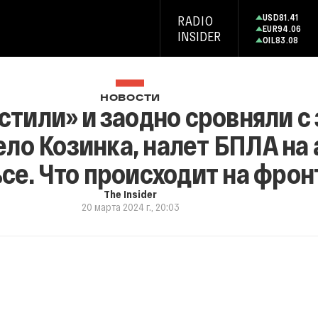
USD
81.41
RADIO
EUR
94.06
INSIDER
OIL
83.08
НОВОСТИ
стили» и заодно сровняли с
ело Козинка, налет БПЛА на
се. Что происходит на фрон
The Insider
20 марта 2024 г., 20:03