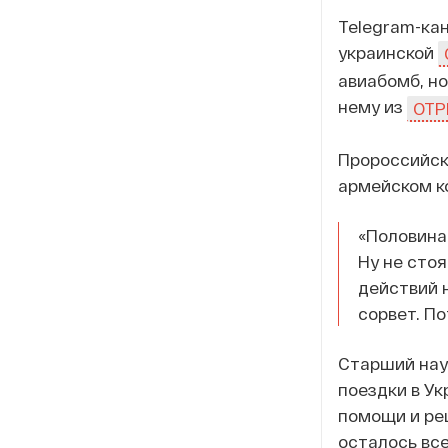
Telegram-к
украинской
авиабомб, но
нему из
ОТР
Пророссийск
армейском к
«Половина
Ну не стоя
действий н
сорвет. По
Старший нау
поездки в Ук
помощи и ре
осталось вс