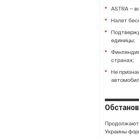
ASTRA — в
Налет бес
Подтвержде
единицы;
Финляндия
странах;
Не призна
автомобил
Обстанов
Продолжаютс
Украины фо