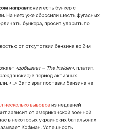
ком направлении
есть бункер с
и. На него уже сбросили шесть фугасных
оординаты бункера, просит ударить по
востью от отсутствии бензина во 2-м
Рожает
<добывает — The Insider>
, платит.
гражданские) в период активных
. <...> Зато враг поставки бензина не
л несколько выводов
из недавней
онт зависит от американской военной
ас в некоторых украинских батальонах
сказывает Кофман. Успешность