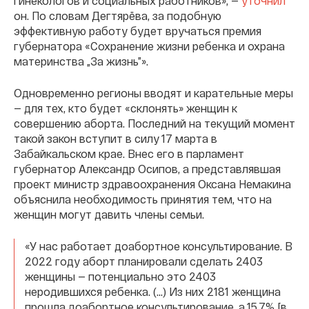
гинекологов и социальных работников», —
уточнил
он. По словам Дегтярёва, за подобную
эффективную работу будет вручаться премия
губернатора «Сохранение жизни ребенка и охрана
материнства „За жизнь”».
Одновременно регионы вводят и карательные меры
— для тех, кто будет «склонять» женщин к
совершению аборта. Последний на текущий момент
такой закон вступит в силу 17 марта в
Забайкальском крае. Внес его в парламент
губернатор Александр Осипов, а представлявшая
проект министр здравоохранения Оксана Немакина
объяснила необходимость принятия тем, что на
женщин могут давить члены семьи.
«У нас работает доабортное консультирование. В
2022 году аборт планировали сделать 2403
женщины — потенциально это 2403
неродившихся ребенка. (...) Из них 2181 женщина
прошла доабортное консультирование, а 15,7% [в