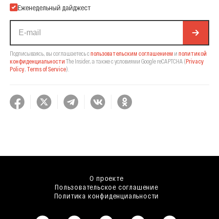
Еженедельный дайджест
Подписываясь, вы соглашаетесь с
пользовательским соглашением
и
политикой
конфиденциальности
The Insider,
а также с условиями Google reCAPTCHA
(
Privacy
Policy
,
Terms of Service
).
О проекте
Пользовательское соглашение
Политика конфиденциальности