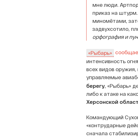
мне люди. Артпод
приказ на штурм.
миномётами, зат
задвухсотило, п
орфография и пун
сообщае
«Рыбарь»
интенсивность огн
всех видов оружия,
управляемые авиаб
берегу
, «Рыбарь» д
либо к атаке на ка
Херсонской облас
Командующий Сухо
«контрударные дейст
сначала стабилизир