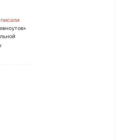
ы
писали
евноутов»
ельной
о