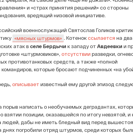
равления» и «страх принятия решений» со стороны
ндования, вредящий низовой инициативе.
ссийский военнослужащий Святослав Голиков критик
ктику
. Котенок
ссылается
на дв
«мясных штурмов»
ских атак в
селе Бердычи
к западу от
Авдеевки
и п
дготовке «штурмовиков»,
отсутствии
разведки, огнев
ых противотанковых средств, а также «полной
командиров, которые бросают подчиненных «на убой
редь,
описывает
известный ему другой эпизод след
а порыв написать о необучаемых деградантах, котор
о взятии позиции, оказавшейся по итогу невзятой, и
да людей, дабы не иметь бледный вид перед вышест
а днях погробили отряд штурмов, среди которых бы