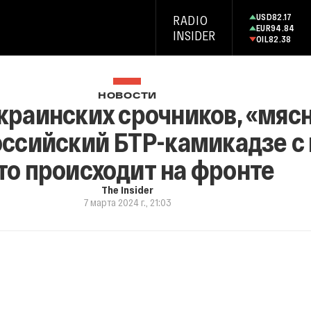
USD
82.17
RADIO
EUR
94.84
INSIDER
OIL
82.38
НОВОСТИ
краинских срочников, «мя
оссийский БТР-камикадзе с
то происходит на фронте
The Insider
7 марта 2024 г., 21:03