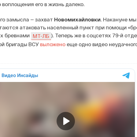
до воплощения его в жизнь далеко.
го замысла — захват
Новомихайловки
. Накануне м
ытаются атаковать населенный пункт при помощи «бр
ых бревнами
). Теперь же в соцсетях 79-й отд
МТ-ЛБ
ой бригады ВСУ
выложено
еще одно видео неудачног