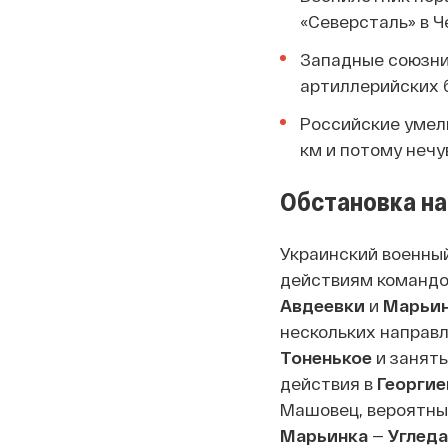
«Северсталь» в Ч
Западные союзни
артиллерийских 
Российские умель
км и потому нечу
Обстановка на
Украинский военный
действиям командов
Авдеевки
и
Марьи
нескольких направл
Тоненькое
и занят
действия в
Георгие
Машовец, вероятный
Марьинка
—
Углед