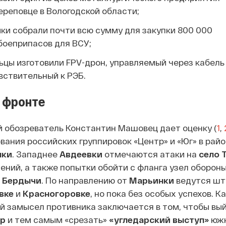
ереповце в Вологодской области;
ки собрали почти всю сумму для закупки 800 000
боеприпасов для ВСУ;
цы изготовили FPV-дрон, управляемый через кабель 
вствительный к РЭБ.
 фронте
 обозреватель Константин Машовец дает оценку (
1
,
ания российских группировок «Центр» и «Юг» в рай
нки
. Западнее
Авдеевки
отмечаются атаки на
село 
ений, а также попытки обойти с фланга узел оборон
ь
Бердычи
. По направлению от
Марьинки
ведутся шт
вке
и
Красногоровке
, но пока без особых успехов. К
 замысел противника заключается в том, чтобы вый
ар
и тем самым «срезать»
«угледарский выступ»
юж