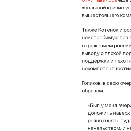
«большой кризис уп
вышестоящего кома
Также Котенок и ро
неистребимую пра
отражением россий
выводу о плохой по
поддержки и пехотн
некомпетентности» 
Голиков, в свою оче
образом:
«Был у меня вчер
доложить наверх 
рьяно гонять ту
начальством, и н