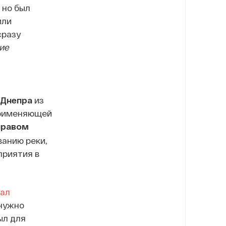
 но был
или
сразу
ие
 Днепра
из
 применяющей
правом
ванию реки,
приятия в
ал
 нужно
ыл для