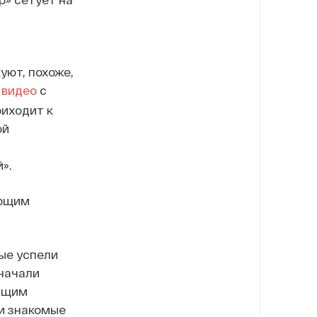
уют, похоже,
а
видео
с
риходит к
ой
».
ующим
ые успели
 начали
оящим
ли знакомые