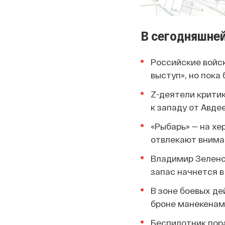
В сегодняшней
Российские войск
выступ», но пока
Z-деятели крити
к западу от Авдее
«Рыбарь» — на х
отвлекают вниман
Владимир Зеленск
запас начнется в
В зоне боевых д
броне манекенам
Беспилотник пора