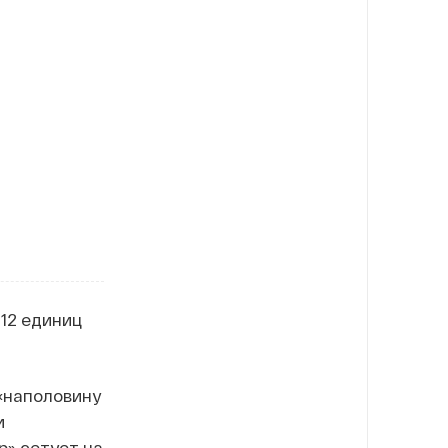
12 единиц
«наполовину
и
р» сетует на