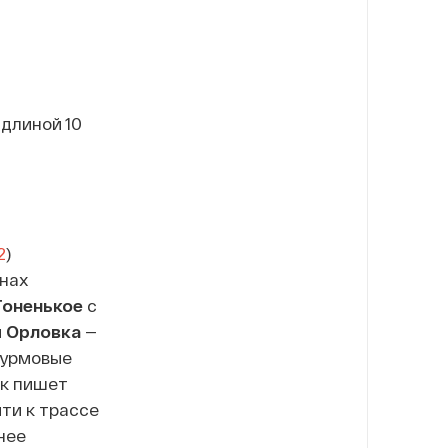
длиной 10
2
)
онах
Тоненькое
с
ы
Орловка
—
урмовые
ак пишет
ти к трассе
нее