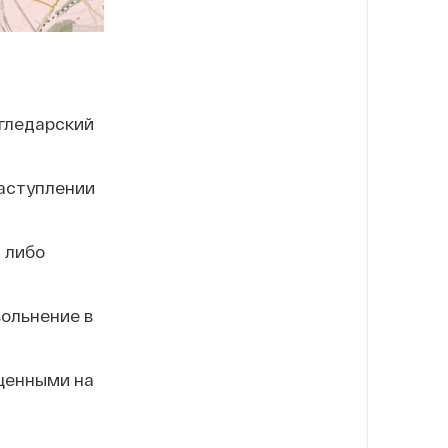
угледарский
аступлении
 либо
вольнение в
щенными на