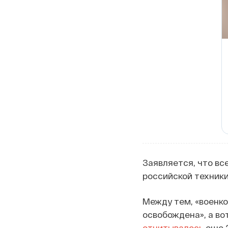
Заявляется, что все
российской техники
Между тем, «военк
освобождена», а во
отчитывалось
еще 2