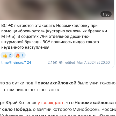
го за сутки под
Новомихайловкой
было уничтожено 
, в том числе четыре танка.
ор» Юрий Котенок
утверждает
, что
Новомихайловка
т
село Победа
, о взятии которого Минобороны Росси
2 февраля, на самом деле «еще не дожали». «Военко