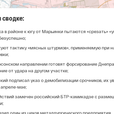
 сводке:
а в районе к югу от Марьинки пытаются «срезать» «
 безуспешно;
куют тактику «мясных штурмов», применяемую при н
вки;
ерсонском направлении готовят форсирование Днепра
ие от удара на другом участке;
ий подписал указ о демобилизации срочников, их у
 апреле-мае;
ействий замечен российский БТР-камикадзе с разме
и;
зил один из цехов металлургического предприятия