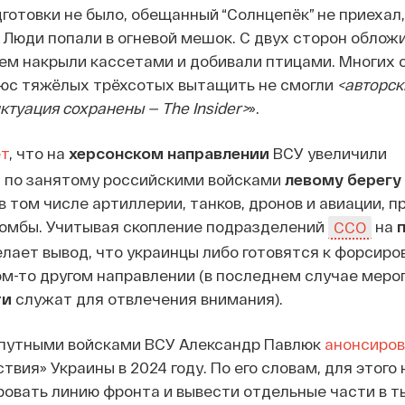
готовки не было, обещанный “Солнцепёк” не приехал,
 Люди попали в огневой мешок. С двух сторон облож
ем накрыли кассетами и добивали птицами. Многих 
люс тяжёлых трёхсотых вытащить не смогли
<авторск
ктуация сохранены — The Insider>
».
т
, что на
херсонском направлении
ВСУ увеличили
я по занятому российскими войсками
левому берегу
 в том числе артиллерии, танков, дронов и авиации,
омбы. Учитывая скопление подразделений
на
ССО
елает вывод, что украинцы либо готовятся к форсиро
ком-то другом направлении (в последнем случае меро
ти
служат для отвлечения внимания).
путными войсками ВСУ Александр Павлюк
анонсиров
вия» Украины в 2024 году. По его словам, для этого
овать линию фронта и вывести отдельные части в т