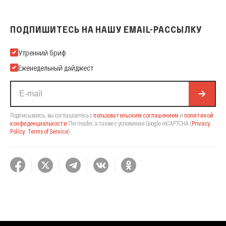
ПОДПИШИТЕСЬ НА НАШУ EMAIL-РАССЫЛКУ
Подпишитесь на нашу Email-рассылку
Утренний бриф
Еженедельный дайджест
Подписываясь, вы соглашаетесь с
пользовательским соглашением
и
политикой
конфиденциальности
The Insider,
а также с условиями Google reCAPTCHA
(
Privacy
Policy
,
Terms of Service
).