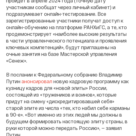
пройдет в апреле 2024 года (точную дату
участникам сообщат через личный кабинет) и
подразумевает онлайн-тестирование. Все
зарегистрированные участники получат доступ к
онлайн-обучению на платформе РАНХиГС, а те, кто
продемонстрирует «наиболее высокие результаты
в части управленческого потенциала и проявления
ключевых компетенций», будут приглашены на
очные занятия на базе Мастерской управления
«Сенеж».
В послании к Федеральному собранию Владимир
Путин
анонсировал
новую кадровую программу как
кузницу кадров для «новой элиты» России,
состоящей из «тружеников и воинов», которые
придут на смену «дискредитировавшей себя»
старой элите из числа «тех, кто набил себе карманы
в 90-е». «Вот именно из этих людей мы должны в
будущем формировать настоящую элиту страны, в
руки которой можно передать Россию», — заявил
Путин.