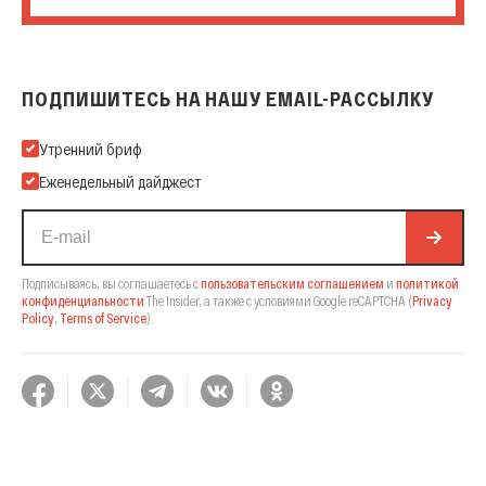
ПОДПИШИТЕСЬ НА НАШУ EMAIL-РАССЫЛКУ
Подпишитесь на нашу Email-рассылку
Утренний бриф
Еженедельный дайджест
Подписываясь, вы соглашаетесь с
пользовательским соглашением
и
политикой
конфиденциальности
The Insider,
а также с условиями Google reCAPTCHA
(
Privacy
Policy
,
Terms of Service
).