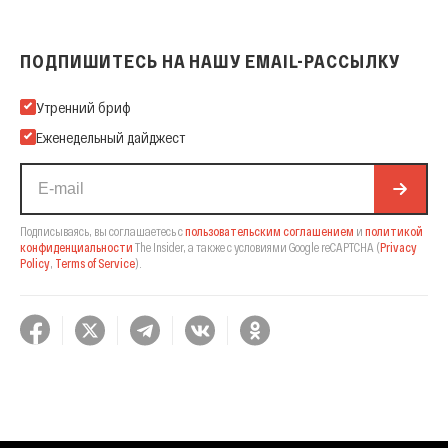
ПОДПИШИТЕСЬ НА НАШУ EMAIL-РАССЫЛКУ
Подпишитесь на нашу Email-рассылку
Утренний бриф
Еженедельный дайджест
Подписываясь, вы соглашаетесь с
пользовательским соглашением
и
политикой
конфиденциальности
The Insider,
а также с условиями Google reCAPTCHA
(
Privacy
Policy
,
Terms of Service
).