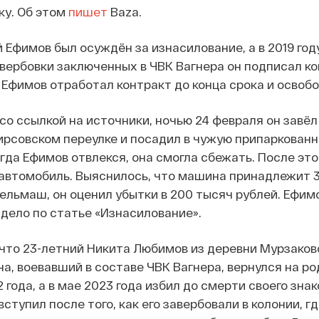
ку. Об этом
пишет
Baza.
 Ефимов был осуждён за изнасилование, а в 2019 году
 вербовки заключенных в ЧВК Вагнера он подписал ко
 Ефимов отработал контракт до конца срока и освоб
со ссылкой на источники, ночью 24 февраля он завё
ирсовском переулке и посадил в чужую припаркован
гда Ефимов отвлекся, она смогла сбежать. После это
 автомобиль. Выяснилось, что машина принадлежит 
ельмаш, он оценил убытки в 200 тысяч рублей. Ефим
дело по статье «Изнасилование».
что 23-летний Никита Любимов из деревни Мурзаков
а, воевавший в составе ЧВК Вагнера, вернулся на ро
 года, а в мае 2023 года избил до смерти своего знак
ступил после того, как его завербовали в колонии, гд