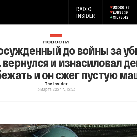
USD
80.93
RADIO
EUR
93.19
INSIDER
OIL
79.42
НОВОСТИ
осужденный до войны за уб
 вернулся и изнасиловал де
бежать и он сжег пустую м
The Insider
3 марта 2024 г., 12:53