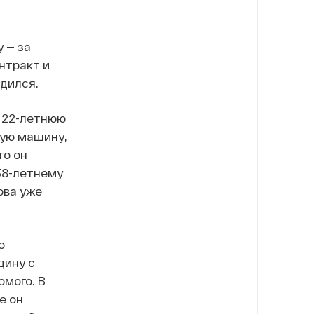
 — за
нтракт и
одился.
л 22-летнюю
ную машину,
го он
38-летнему
ова уже
о
дину с
омого. В
е он