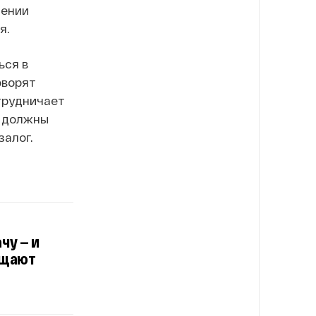
нении
я.
ься в
оворят
отрудничает
х должны
залог.
чу — и
ащают