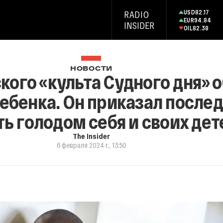
USD
82.17
RADIO
EUR
94.84
INSIDER
OIL
82.38
НОВОСТИ
кого «культа Судного дня» 
ребенка. Он приказал после
ь голодом себя и своих дет
The Insider
6 февраля 2024 г., 13:50