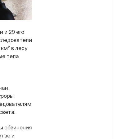
 и 29 его
оследователи
км² в лесу
ые тела
нан
уроры
ледователям
света.
ны обвинения
тве и