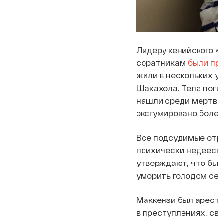
Лидеру кенийского «
соратникам
были п
жили в нескольких 
Шакахола. Тела пог
нашли среди мертвы
эксгумировано боле
Все подсудимые от
психически недеес
утверждают, что б
уморить голодом се
Маккензи был арест
в преступлениях, с