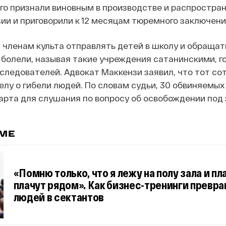
его признали виновным в производстве и распростра
ии и приговорили к 12 месяцам тюремного заключени
членам культа отправлять детей в школу и обращат
и болели, называя такие учреждения сатанинскими, г
оследователей. Адвокат Маккензи заявил, что тот с
елу о гибели людей. По словам судьи, 30 обвиняемы
марта для слушания по вопросу об освобождении под 
ЕМЕ
«Помню только, что я лежу на полу зала и пла
плачут рядом». Как бизнес-тренинги превр
людей в сектантов