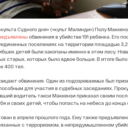
культа Судного дня» («культ Малинди») Полу Маккензи
редъявлены
обвинения в убийстве 191 ребенка. Его п
уединенных поселениях на территории площадью 3,2 
ибших детей были закопаны именно в этом лесу. Нов
х старых, которых было вдвое больше. В итоге было
е 400 тел.
рицают обвинения. Один из подозреваемых был приз
пособным для участия в судебных заседаниях. Прок
ывший водитель такси Маккензи приказал своим пос
бя и своих детей, чтобы попасть на небеса до конца 
ован в апреле прошлого года. Ему также предъявле
вязанных с терроризмом, в непредумышленном убийс