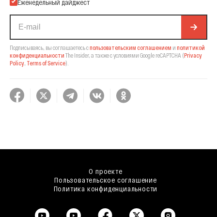
Еженедельный дайджест
Подписываясь, вы соглашаетесь с
пользовательским соглашением
и
политикой
конфиденциальности
The Insider,
а также с условиями Google reCAPTCHA
(
Privacy
Policy
,
Terms of Service
).
О проекте
Пользовательское соглашение
Политика конфиденциальности