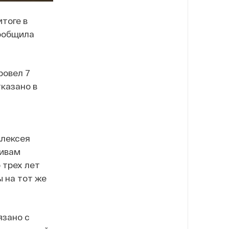
тоге в
сообщила
ровел 7
тказано в
Алексея
тивам
 трех лет
 на тот же
язано с