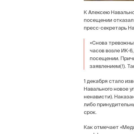
К Алексею Навально
посещении отказали
пресс-секретарь Н
«Снова тревожные
часов возле ИК-6,
посещении. Прич
заявлением(!). Та
1 декабря стало из
Навального новое уг
ненависти). Наказа
либо принудительны
срок.
Как отмечает «Меди