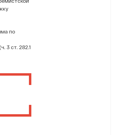
тремистской
жку
има по
. 3 ст. 282.1