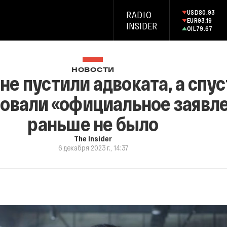
USD
80.93
RADIO
EUR
93.19
INSIDER
OIL
79.67
НОВОСТИ
е пустили адвоката, а спус
овали «официальное заявле
раньше не было
The Insider
6 декабря 2023 г., 14:37