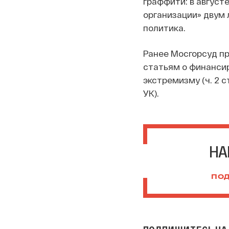
граффити: в август
организации» двум 
политика.
Ранее Мосгорсуд пр
статьям о финансиро
экстремизму (ч. 2 с
УК).
НА
ПОД