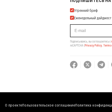
ПОДПИШИТЕСЬ НА 
Подпишитесь на нашу Ema
Утренний бриф
Еженедельный дайджест
Подписываясь, вы соглашаетесь с
reCAPTCHA
(
Privacy Policy
,
Terms o
О проекте
Пользовательское соглашение
Политика конфиденц