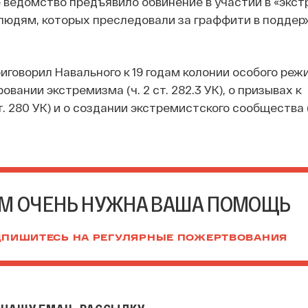
е ведомство предъявило обвинение в участии в «экс
людям, которых преследовали за граффити в поддер
иговорил Навального к 19 годам колонии особого реж
вании экстремизма (ч. 2 ст. 282.3 УК), о призывах к
т. 280 УК) и о создании экстремистского сообщества (ч
М ОЧЕНЬ НУЖНА ВАША ПОМОЩЬ
ПИШИТЕСЬ НА РЕГУЛЯРНЫЕ ПОЖЕРТВОВАНИЯ