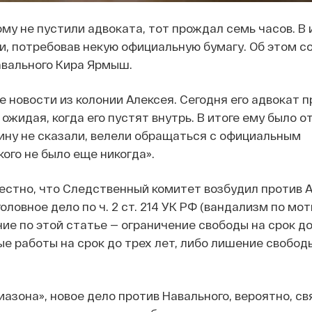
му не пустили адвоката, тот прождал семь часов. В и
, потребовав некую официальную бумагу. Об этом 
авального Кира Ярмыш.
 новости из колонии Алексея. Сегодня его адвокат п
 ожидая, когда его пустят внутрь. В итоге ему было о
ину не сказали, велели обращаться с официальным
кого не было еще никогда».
вестно, что Следственный комитет возбудил против 
оловное дело по ч. 2 ст. 214 УК РФ (вандализм по мо
ние по этой статье — ограничение свободы на срок до
е работы на срок до трех лет, либо лишение свободы
азона», новое дело против Навального, вероятно, св