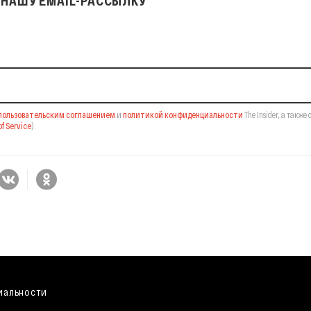
НАШУ EMAIL-РАССЫЛКУ
il-рассылку
пользовательским соглашением
и
политикой конфиденциальности
The Insider,
а также 
f Service
).
иальности