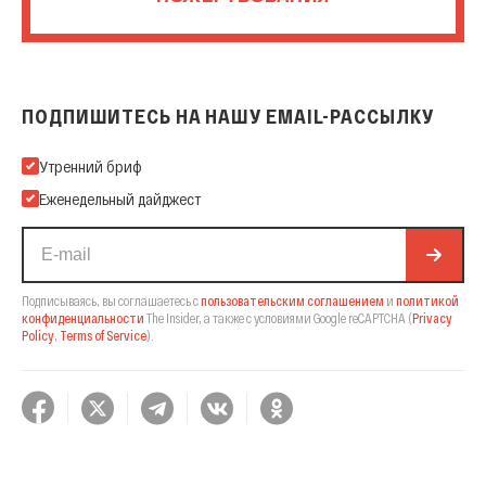
ПОДПИШИТЕСЬ НА НАШУ EMAIL-РАССЫЛКУ
Подпишитесь на нашу Email-рассылку
Утренний бриф
Еженедельный дайджест
Подписываясь, вы соглашаетесь с
пользовательским соглашением
и
политикой
конфиденциальности
The Insider,
а также с условиями Google reCAPTCHA
(
Privacy
Policy
,
Terms of Service
).