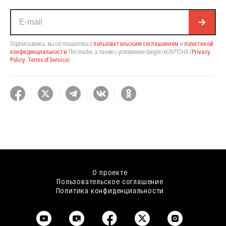
Подписываясь, вы соглашаетесь с
пользовательским соглашением
и
политикой
конфиденциальности
The Insider,
а также с условиями Google reCAPTCHA
(
Privacy
Policy
,
Terms of Service
).
О проекте
Пользовательское соглашение
Политика конфиденциальности