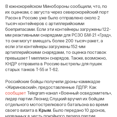
В южнокорейском Минобороны сообщили, что, по
их оценкам, с августа через северокорейский порт
Расон в Россию уже было отправлено около 2
тысяч контейнеров с артиллерийскими
боеприпасами. Если эти контейнеры загружены 122-
мм реактивными снарядами для РСЗО БМ-21 «Град»,
то они могут вмещать более 200 тысяч ракет, а
если эти контейнеры загружены 152-мм
артиллерийскими снарядами, то оценка поставок
превышает 1 миллион снарядов. Также, возможно,
КНДР отправила в Россию выстрелы для пушек
старых танков Т-55 и Т-62.
Российские бойцы получили дроны-камикадзе
«Жириновский», предоставленные ЛДПР. Как
сообщает
Telegram-канал «Военный осведомитель»,
лидер партии Леонид Слуцкий вручил их бойцам
отдельного мотострелкового батальона во время
своего визита в
Крым
. Было передано 10 дронов,
названных в честь покойного лидера партии