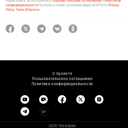
Подписываясь, вы соглашаетесь с
пользовательским соглашением
и
политикой
конфиденциальности
The Insider,
а также с условиями Google reCAPTCHA
(
Privacy
Policy
,
Terms of Service
).
О проекте
Пользовательское соглашение
Политика конфиденциальности
18+
2026 The Insider