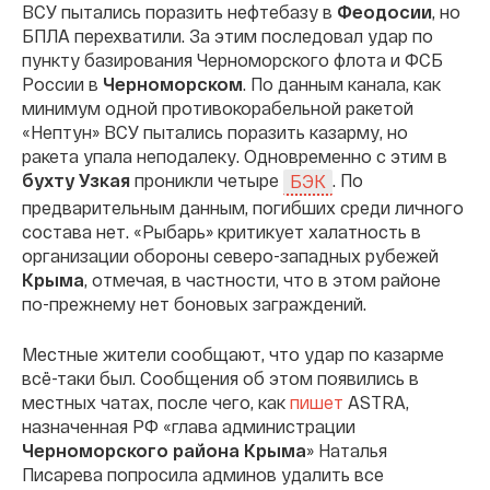
ВСУ пытались поразить нефтебазу в
Феодосии
, но
БПЛА перехватили. За этим последовал удар по
пункту базирования Черноморского флота и ФСБ
России в
Черноморском
. По данным канала, как
минимум одной противокорабельной ракетой
«Нептун» ВСУ пытались поразить казарму, но
ракета упала неподалеку. Одновременно с этим в
бухту Узкая
проникли четыре
. По
БЭК
предварительным данным, погибших среди личного
состава нет. «Рыбарь» критикует халатность в
организации обороны северо-западных рубежей
Крыма
, отмечая, в частности, что в этом районе
по-прежнему нет боновых заграждений.
Местные жители сообщают, что удар по казарме
всё-таки был. Сообщения об этом появились в
местных чатах, после чего, как
пишет
ASTRA,
назначенная РФ «глава администрации
Черноморского района Крыма
» Наталья
Писарева попросила админов удалить все