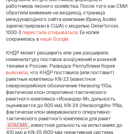
работников лесного хозяйства. После того как СМИ
обратили внимание на вездеход, страница
международного сайта компании (бренд Aodes
зарегистрирован в США) с моделью Desertcross
1000-3
перестала открываться
. Ее копия
сохранилась в
кэше Google
.
КНДР может расширить или уже расширила
номенклатуру поставок вооружений и военной
техники в Россию. Разведка Республики Корея
выяснила
, что КНДР поставила (или поставит)
ракетные комплексы KN-23 (известное
северокорейское обозначение Hwasong-11Ga,
фактически клон оперативно-тактического
ракетного комплекса «Искандер-М», дальность
оценивается до 600 км), KN-24 (Hwasongpho-11Na,
фактически клон американского оперативно-
тактического ракетного комплекса для ракет
, известная дальность на испытаниях до
ATACMS
410 км) и KN-25 (600-мм «реактивная система