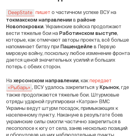
пишет
о частичном успехе ВСУ на
DeepState
токмакском направлении
в
районе
Новопокровки
. Украинские войска продолжают
вести тяжелые бои на
Работинском выступе
,
которые, как отмечают авторы проекта, всё больше
напоминает битву при
Пашендейле
в Первую
мировую войну, поскольку любое изменение фронта
дается ценой значительных усилий и больших
потерь с обеих сторон.
На
херсонском направлении
, как
передает
, ВСУ удалось закрепиться у
Крынок
, где
«Рыбарь»
также продолжаются тяжелые бои. Штурмовые
отряды ударной группировки «Катран» ВМС
Украины ведут штурм посадок, примыкающих к
населенному пункту. Накануне в результате боев
украинские силы смогли частично закрепиться в
лесополосе к югу от села, заняв несколько позиций
и оборудовав на них наблюдательные пункты.