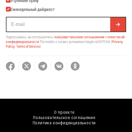
Утренний бриф
Еженедельный дайджест
Подписываясь, вы соглашаетесь с
пользовательским соглашением
и
политикой
конфиденциальности
The Insider,
а также с условиями Google reCAPTCHA
(
Privacy
Policy
,
Terms of Service
).
О проекте
Пользовательское соглашение
Политика конфиденциальности