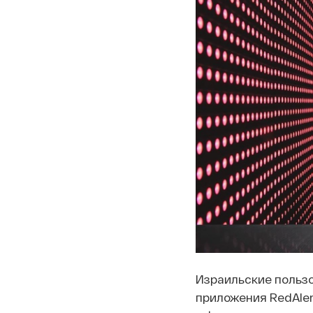
Израильские польз
приложения RedAler