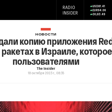
USD
81.41
RADIO
EUR
94.06
INSIDER
OIL
83.49
НОВОСТИ
дали копию приложения Red
ракетах в Израиле, которое
пользователями
The Insider
18 октября 2023 г., 08:35