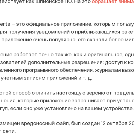
ействует как шпионское ПО. На это
обращает внима
Alerts — это официальное приложение, которым польз
для получения уведомлений о приближающихся ракет
, приложение очень популярно, его скачали более мил
ние работает точно так же, как и оригинальное, од
зователей дополнительные разрешения: доступ к ко
вленного программного обеспечения, журналам вызо
 учетным записям приложений и т. д.
стой способ отличить настоящую версию от поддел
ения, которые приложение запрашивает при устано
уп, если оно уже установлено на вашем устройстве.
азмещен вредоносный файл, был создан 12 октября 20
 сети.