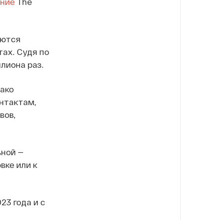
ние
The
уются
ах. Судя по
лиона раз.
нако
нтактам,
вов,
ьной —
вке или к
23 года и с