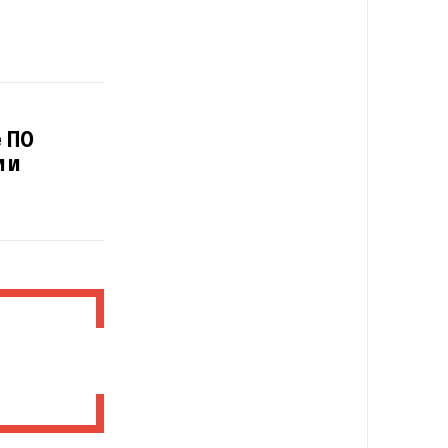
е ПО
 и