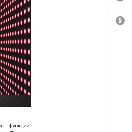
и
ные функции,