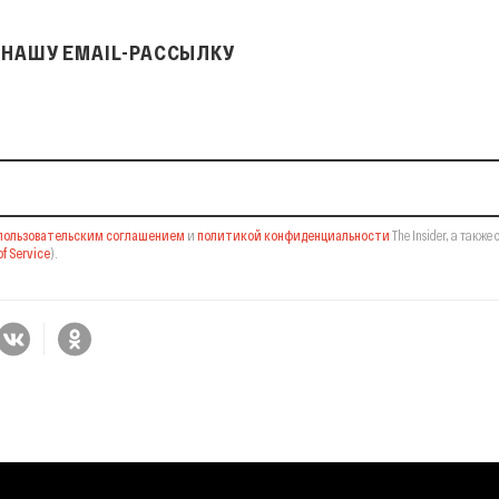
НАШУ EMAIL-РАССЫЛКУ
il-рассылку
пользовательским соглашением
и
политикой конфиденциальности
The Insider,
а также 
f Service
).