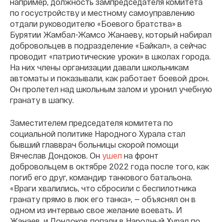
например, должность зампредседателя комитета
по госустройству и местному самоуправлению
отдали руководителю «Боевого братства» в
Бурятии Жамбал-Жамсо Жанаеву, который набирал
добровольцев в подразделение «Байкал», а сейчас
проводит «патриотические уроки» в школах города.
На них члены организации давали школьникам
автоматы и показывали, как работает боевой дрон.
Он пролетел над школьным залом и уронил учебную
гранату в шапку.
Заместителем председателя комитета по
социальной политике Народного Хурала стал
бывший главврач больницы скорой помощи
Вячеслав Дондоков. Он
ушел
на фронт
добровольцем в октябре 2022 года после того, как
погиб его друг, командир танкового батальона.
«Враги хвалились, что сбросили с беспилотника
гранату прямо в люк его танка», — объяснял он в
одном из интервью свое желание воевать. И
Жанаев, и Дондоков попали в Народный Хурал по