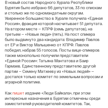
В новый состав Народного Хурала Республики
Бурятия было избрано 66 депутатов, 33 по спискам
и столько же по одномандатным округам.
Уверенное большинство в Хурале получила «Единая
Россия», фракция которой насчитывает 51 депутата.
На втором месте — КПРФ (семь депутатов), на
третьем — «Новые люди» (пять). На пост спикера
было выдвинуто два кандидата: Владимир Павлов
от ЕР и Виктор Малышенко от КПРФ. Павлов
победил, набрав 55 голосов. Посты вице-спикеров
также монопольно получили представители
«Единой России»: Татьяна Мантатова и Баир
Гармаев. Единственному представителю другой
партии — Семену Матхееву из «Новых людей» —
достался только комитет по земельным вопросам и
аграрной политике.
Как
пишет
издание «Люди Байкала», при этом
интересные назначения в Бурятии отмечены среди
заместителей руководителей комитетов. Так,