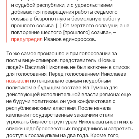
и судьбой республики, и с удовольствием
добиваются превращения работы седьмого
созыва в безропотную и безмолвную работу
прошлого созыва. […] От мертвого осла уши, а не
повторение шестого [прошлого] созыва», —
предупредил
Иванов единороссов.
То же самое произошло и при голосовании за
посты вице-спикеров: представитель «Новых
людей» Василий Николаев не был включен в список
для голосования. Перед голосованием Николаева
называли
потенциально самым неудобным
политиком в будущем составе Ил Тумэна для
действующей исполнительной власти региона: еще
не будучи политиком, он уже конфликтовал с
республиканскими властями. После начала
кампании государственные заказчики стали
угрожать бизнес-структурам Николаева внести их в
списки недобросовестных подрядчиков и запретить
доступ к госзакупкам на два года. Кроме того,