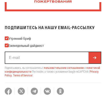
ПОЖЕРТВОВАНИЯ
ПОДПИШИТЕСЬ НА НАШУ EMAIL-РАССЫЛКУ
Подпишитесь на нашу Email-рассылку
Утренний бриф
Еженедельный дайджест
Подписываясь, вы соглашаетесь с
пользовательским соглашением
и
политикой
конфиденциальности
The Insider,
а также с условиями Google reCAPTCHA
(
Privacy
Policy
,
Terms of Service
).