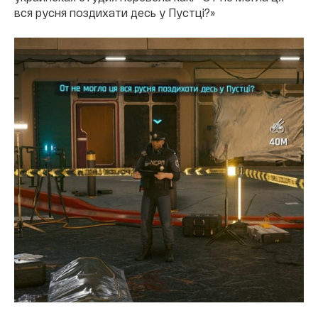
вся русня поздихати десь у Пустцi?»