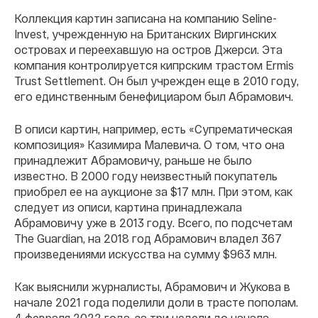
Коллекция картин записана на компанию Seline-
Invest, учрежденную на Британских Виргинских
островах и переехавшую на остров Джерси. Эта
компания контролируется кипрским трастом Ermis
Trust Settlement. Он был учрежден еще в 2010 году,
его единственным бенефициаром был Абрамович.
В описи картин, например, есть «Супрематическая
композиция» Казимира Малевича. О том, что она
принадлежит Абрамовичу, раньше не было
известно. В 2000 году неизвестный покупатель
приобрел ее на аукционе за $17 млн. При этом, как
следует из описи, картина принадлежала
Абрамовичу уже в 2013 году. Всего, по подсчетам
The Guardian, на 2018 год Абрамович владел 367
произведениями искусства на сумму $963 млн.
Как выяснили журналисты, Абрамович и Жукова в
начале 2021 года поделили доли в трасте пополам.
4 февраля 2022 года, за три недели до начала