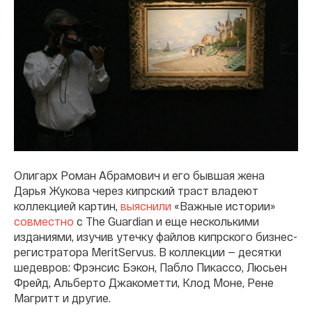
Олигарх Роман Абрамович и его бывшая жена
Дарья Жукова через кипрский траст владеют
коллекцией картин,
выяснили
«Важные истории»
совместно
с The Guardian и еще несколькими
изданиями, изучив утечку файлов кипрского бизнес-
регистратора MeritServus. В коллекции — десятки
шедевров: Фрэнсис Бэкон, Пабло Пикассо, Люсьен
Фрейд, Альберто Джакометти, Клод Моне, Рене
Магритт и другие.