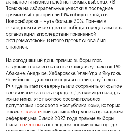
активности избирателей на прямых выборах: «В
Томске на избирательные участки в последние
прямые выборы пришли 19% избирателей, а в
Новосибирске — чуть больше 20%. Причем в
последнем случае едва не победил представитель
организации, впоследствии признанной
экстремистской». В итоге проект снова был
отклонен.
На сегодняшний день прямые выборы глав
сохраняются всего в пяти столицах субъектов РФ:
Абакане, Анадыре, Хабаровске, Улан-Удэ и Якутске.
Челябинск — далеко не первая столица субъекта
РФ, где пытаются вернуть или сохранить открытое
голосование за глав городов. Два месяца назад, в
конце июня, этот вопрос рассматривался
депутатами Госсовета Республики Коми, которые
также
отказали
инициативной группе в проведении
референдума. Зимой 2023 года прямые выборы
были
отменены
в последнем российском городе-
миллионнике, Новосибирске, несмотря на то что и