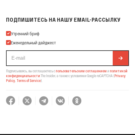
ПОДПИШИТЕСЬ НА НАШУ EMAIL-РАССЫЛКУ
Подпишитесь на нашу Email-рассылку
Утренний бриф
Еженедельный дайджест
Подписываясь, вы соглашаетесь с
пользовательским соглашением
и
политикой
конфиденциальности
The Insider,
а также с условиями Google reCAPTCHA
(
Privacy
Policy
,
Terms of Service
).