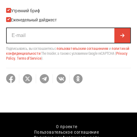
Подпишитесь на нашу Email-рассылку
Утренний бриф
Еженедельный дайджест
Подписываясь, вы соглашаетесь с
пользовательским соглашением
и
политикой
конфиденциальности
The Insider,
а также с условиями Google reCAPTCHA
(
Privacy
Policy
,
Terms of Service
).
О проекте
Пользовательское соглашение