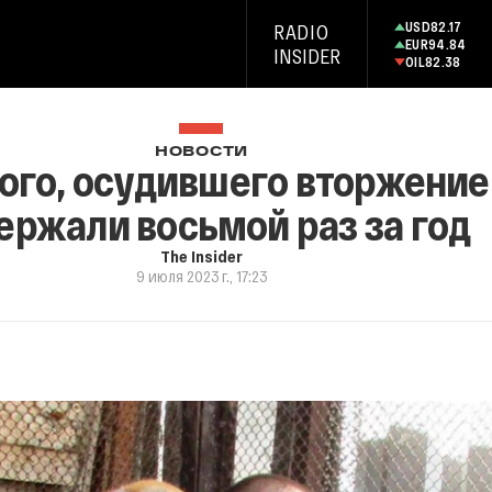
USD
82.17
RADIO
EUR
94.84
INSIDER
OIL
82.38
НОВОСТИ
го, осудившего вторжение 
ержали восьмой раз за год
The Insider
9 июля 2023 г., 17:23