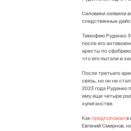
Силовики заявили в
следственные дейст
Тимофею Руденко 30
после его антивоен
аресты по сфабрико
что его пытали и з
После третьего аре
связь, но он не ста
2023 года Руденко п
ему еще четыре ра
хулиганстве.
Как
предположил
в 
Евгений Смирнов, н