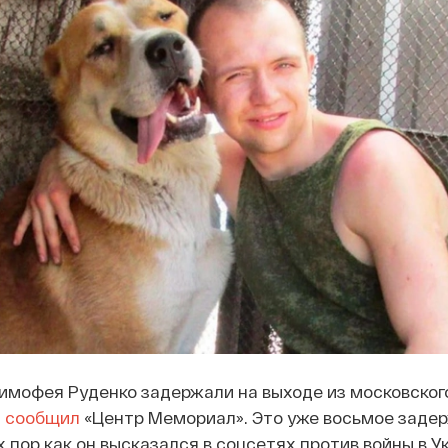
имофея Руденко задержали на выходе из московског
,
сообщил
«Центр Мемориал». Это уже восьмое заде
ех пор как он высказался в соцсетях против войны в У