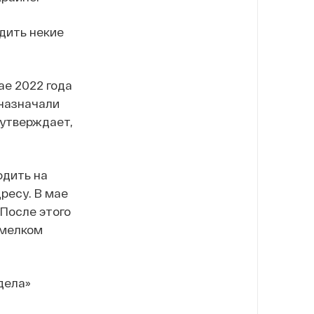
дить некие
ае 2022 года
 назначали
 утверждает,
одить на
дресу. В мае
 После этого
 мелком
дела»