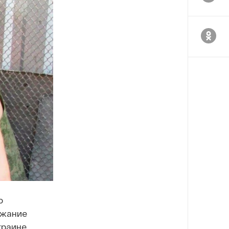
о
ржание
краине.