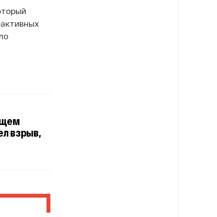
оторый
еактивных
ло
ящем
ел взрыв,