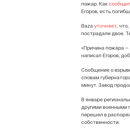
пожар. Как
сообщи
Егоров, есть погиб
Baza
уточняет
, что
пострадали двое. T
«Причина пожара — 
написал Егоров, доб
Сообщение о взрыве
словам губернатора
минут. Завод прод
В январе регионал
другими военными 
перешел в распоряж
собственности.