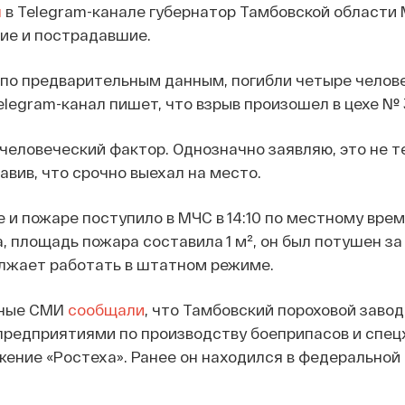
л
в Telegram-канале губернатор Тамбовской области
шие и пострадавшие.
, по предварительным данным, погибли четыре челове
elegram-канал пишет, что взрыв произошел в цехе № 
человеческий фактор. Однозначно заявляю, это не те
авив, что срочно выехал на место.
 и пожаре поступило в МЧС в 14:10 по местному врем
, площадь пожара составила 1 м², он был потушен за
олжает работать в штатном режиме.
ьные СМИ
сообщали
, что Тамбовский пороховой завод
предприятиями по производству боеприпасов и спе
ение «Ростеха». Ранее он находился в федеральной