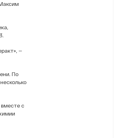
 Максим
ка,
3.
ракт», —
ени. По
 несколько
 вместе с
цхимии