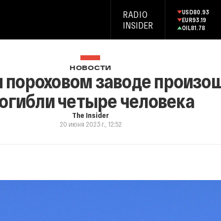
USD
80.93
RADIO
EUR
93.19
INSIDER
OIL
81.78
НОВОСТИ
 пороховом заводе произош
огибли четыре человека
The Insider
20 июня 2023 г., 12:52