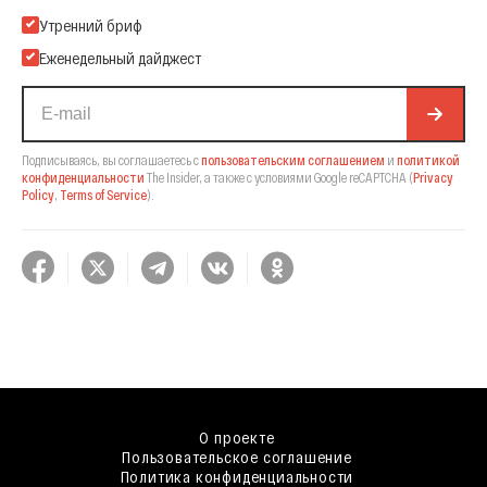
Подпишитесь на нашу Email-рассылку
Утренний бриф
Еженедельный дайджест
Подписываясь, вы соглашаетесь с
пользовательским соглашением
и
политикой
конфиденциальности
The Insider,
а также с условиями Google reCAPTCHA
(
Privacy
Policy
,
Terms of Service
).
О проекте
Пользовательское соглашение
Политика конфиденциальности