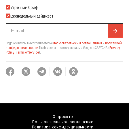
Подпишитесь на нашу Email-рассылку
Утренний бриф
Еженедельный дайджест
Подписываясь, вы соглашаетесь с
пользовательским соглашением
и
политикой
конфиденциальности
The Insider,
а также с условиями Google reCAPTCHA
(
Privacy
Policy
,
Terms of Service
).
О проекте
Пользовательское соглашение
Политика конфиденциальности