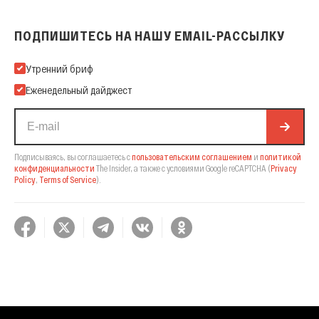
ПОДПИШИТЕСЬ НА НАШУ EMAIL-РАССЫЛКУ
Подпишитесь на нашу Email-рассылку
Утренний бриф
Еженедельный дайджест
Подписываясь, вы соглашаетесь с
пользовательским соглашением
и
политикой
конфиденциальности
The Insider,
а также с условиями Google reCAPTCHA
(
Privacy
Policy
,
Terms of Service
).