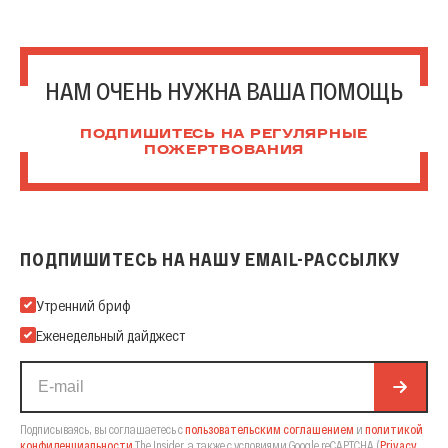
НАМ ОЧЕНЬ НУЖНА ВАША ПОМОЩЬ
ПОДПИШИТЕСЬ НА РЕГУЛЯРНЫЕ
ПОЖЕРТВОВАНИЯ
ПОДПИШИТЕСЬ НА НАШУ EMAIL-РАССЫЛКУ
Подпишитесь на нашу Email-рассылку
Утренний бриф
Еженедельный дайджест
Подписываясь, вы соглашаетесь с
пользовательским соглашением
и
политикой
конфиденциальности
The Insider,
а также с условиями Google reCAPTCHA
(
Privacy