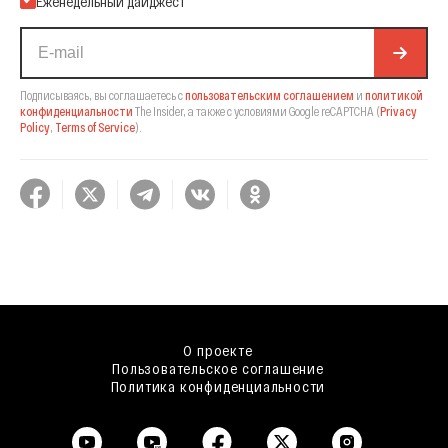
Еженедельный дайджест
Подписываясь, вы соглашаетесь с
пользовательским соглашением
и
политикой
конфиденциальности
The Insider,
а также с условиями Google reCAPTCHA
(
Privacy
Policy
,
Terms of Service
).
О проекте
Пользовательское соглашение
Политика конфиденциальности