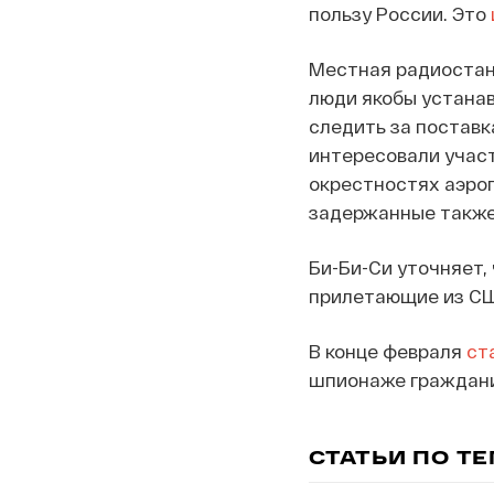
пользу России. Это
Местная радиоста
люди якобы устана
следить за поставк
интересовали участ
окрестностях аэро
задержанные также
Би-Би-Си уточняет,
прилетающие из СШ
В конце февраля
ст
шпионаже граждани
СТАТЬИ ПО Т