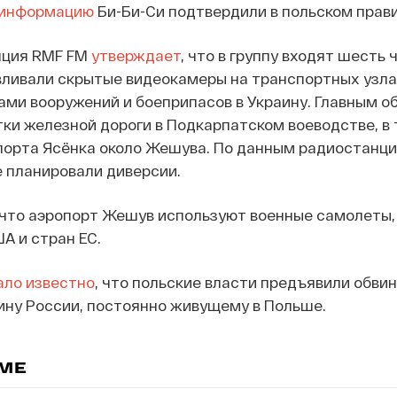
информацию
Би-Би-Си подтвердили в польском прав
нция RMF FM
утверждает
, что в группу входят шесть 
вливали скрытые видеокамеры на транспортных узла
ами вооружений и боеприпасов в Украину. Главным о
ки железной дороги в Подкарпатском воеводстве, в 
порта Ясёнка около Жешува. По данным радиостанци
 планировали диверсии.
 что аэропорт Жешув используют военные самолеты,
А и стран ЕС.
ало известно
, что польские власти предъявили обвин
ну России, постоянно живущему в Польше.
ЕМЕ