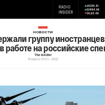
USD
81.41
RADIO
EUR
94.06
INSIDER
OIL
83.48
НОВОСТИ
ержали группу иностранцев
в работе на российские сп
The Insider
16 марта 2023 г., 08:52