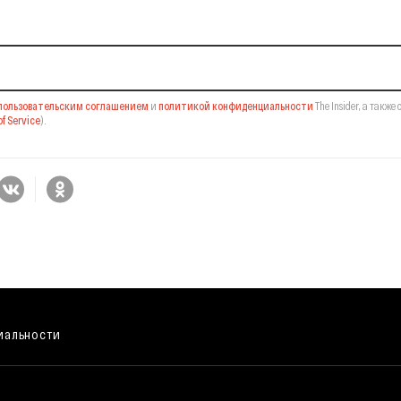
пользовательским соглашением
и
политикой конфиденциальности
The Insider,
а также 
f Service
).
иальности