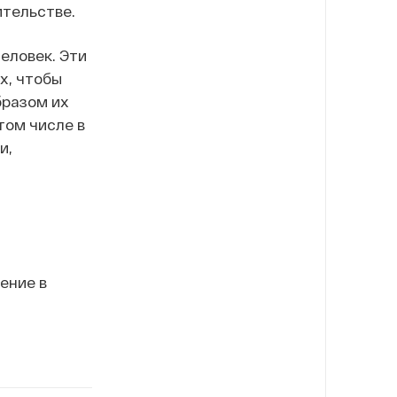
ительстве.
человек. Эти
х, чтобы
бразом их
том числе в
и,
ение в