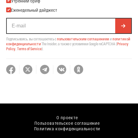
Подпишитесь на нашу Email-рассылку
Утренний бриф
Еженедельный дайджест
Подписываясь, вы соглашаетесь с
пользовательским соглашением
и
политикой
конфиденциальности
The Insider,
а также с условиями Google reCAPTCHA
(
Privacy
Policy
,
Terms of Service
).
О проекте
Пользовательское соглашение
Политика конфиденциальности