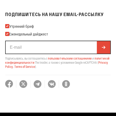
ПОДПИШИТЕСЬ НА НАШУ EMAIL-РАССЫЛКУ
Подпишитесь на нашу Email-рассылку
Утренний бриф
Еженедельный дайджест
Подписываясь, вы соглашаетесь с
пользовательским соглашением
и
политикой
конфиденциальности
The Insider,
а также с условиями Google reCAPTCHA
(
Privacy
Policy
,
Terms of Service
).