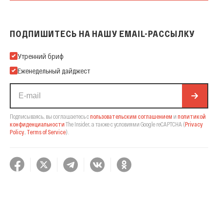
ПОДПИШИТЕСЬ НА НАШУ EMAIL-РАССЫЛКУ
Подпишитесь на нашу Email-рассылку
Утренний бриф
Еженедельный дайджест
Подписываясь, вы соглашаетесь с
пользовательским соглашением
и
политикой
конфиденциальности
The Insider,
а также с условиями Google reCAPTCHA
(
Privacy
Policy
,
Terms of Service
).