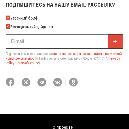
ПОДПИШИТЕСЬ НА НАШУ EMAIL-РАССЫЛКУ
Подпишитесь на нашу Email-рассылку
Утренний бриф
Еженедельный дайджест
Подписываясь, вы соглашаетесь с
пользовательским соглашением
и
политикой
конфиденциальности
The Insider,
а также с условиями Google reCAPTCHA
(
Privacy
Policy
,
Terms of Service
).
О проекте