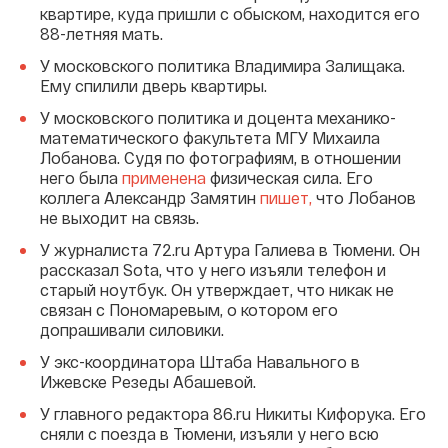
квартире, куда пришли с обыском, находится его
88-летняя мать.
У московского политика Владимира Залищака.
Ему спилили дверь квартиры.
У московского политика и доцента механико-
математического факультета МГУ Михаила
Лобанова. Судя по фотографиям, в отношении
него была
применена
физическая сила. Его
коллега Александр Замятин
пишет,
что Лобанов
не выходит на связь.
У журналиста 72.ru Артура Галиева в Тюмени. Он
рассказал Sota, что у него изъяли телефон и
старый ноутбук. Он утверждает, что никак не
связан с Пономаревым, о котором его
допрашивали силовики.
У экс-координатора Штаба Навального в
Ижевске Резеды Абашевой.
У главного редактора 86.ru Никиты Кифорука. Его
сняли с поезда в Тюмени, изъяли у него всю