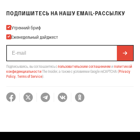
ПОДПИШИТЕСЬ НА НАШУ EMAIL-РАССЫЛКУ
Подпишитесь на нашу Email-рассылку
Утренний бриф
Еженедельный дайджест
Подписываясь, вы соглашаетесь с
пользовательским соглашением
и
политикой
конфиденциальности
The Insider,
а также с условиями Google reCAPTCHA
(
Privacy
Policy
,
Terms of Service
).