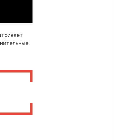
атривает
лнительные