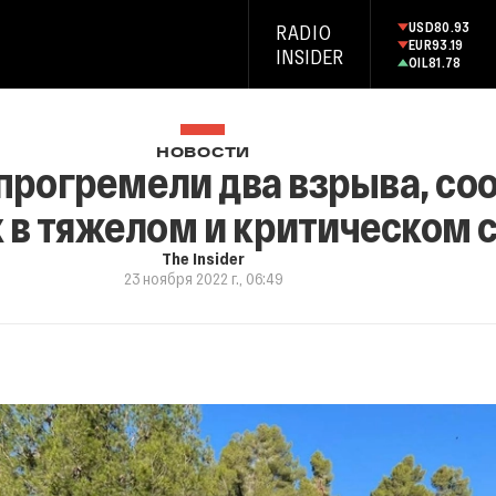
USD
80.93
RADIO
EUR
93.19
INSIDER
OIL
81.78
НОВОСТИ
прогремели два взрыва, со
 в тяжелом и критическом 
The Insider
23 ноября 2022 г., 06:49