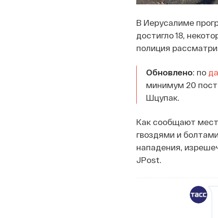
В Иерусалиме прогр
достигло 18, некото
полиция рассматрив
Обновлено
: по
д
минимум 20 пост
Шцупак.
Как сообщают мест
гвоздями и болтами
нападения, изрешеч
JPost.