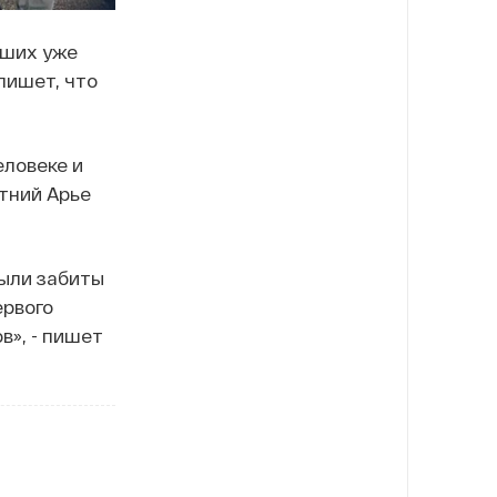
вших уже
пишет, что
еловеке и
тний Арье
ыли забиты
ервого
в», - пишет