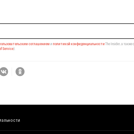
il-рассылку
пользовательским соглашением
и
политикой конфиденциальности
The Insider,
а также 
f Service
).
иальности