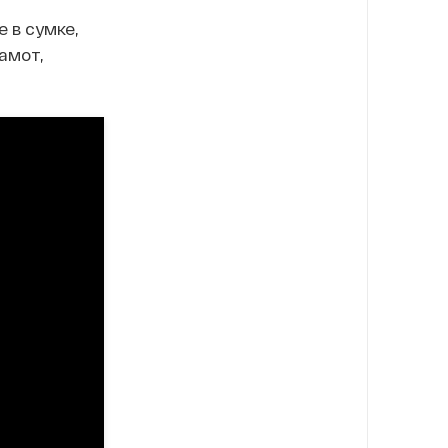
 в сумке,
амот,