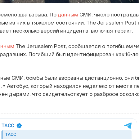
емело два взрыва. По
данным
СМИ, число пострада
рые из них в тяжелом состоянии. The Jerusalem Post 
ает несколько версий инцидента, включая теракт.
анным
The Jerusalem Post, сообщается о погибшем ч
радавших. Погибший был идентифицирован как 16-ле
ные СМИ, бомбы были взорваны дистанционно, они б
. » Автобус, который находился недалеко от места п
ен дырами, что свидетельствует о разбросе осколко