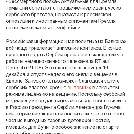
«Бессмертного полка». Актуальные для Кремля
темы они сочетают с продвижением идеи русско-
сербского братства, ненависти к российской
оппозиции и иностранным оппонентам Кремля,
антисемитизмом и гомофобией.
Российская информационная политика на Балканах
всё чаще привлекает внимание критиков. В конце
прошлого года в Сербии произошёл скандал из-за
работы немецкоязычного телеканала RT auf
Deutsch (RT DE). Этот канал был запущен 16
декабря, а спустя неделю его сняли с вещания в
Европе. Запуск стал возможен благодаря услуге
сербских властей, срочно
выдавших
в закрытом
режиме лицензию на вещание. Поскольку сербский
медиарегулятор дал лицензию вскоре после визита
в Россию президента Сербии Александра Вучича,
некоторые наблюдатели посчитали, что это стало
частью выгодных газовых договоренностей,
имевших для Вучича особое значение на старте
предвыборной кампании.