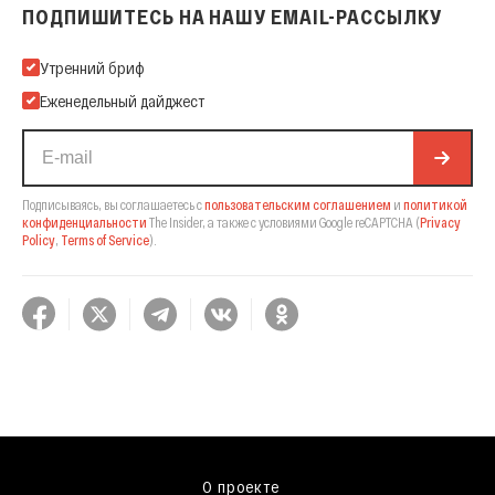
ПОДПИШИТЕСЬ НА НАШУ EMAIL-РАССЫЛКУ
Подпишитесь на нашу Email-рассылку
Утренний бриф
Еженедельный дайджест
Подписываясь, вы соглашаетесь с
пользовательским соглашением
и
политикой
конфиденциальности
The Insider,
а также с условиями Google reCAPTCHA
(
Privacy
Policy
,
Terms of Service
).
О проекте