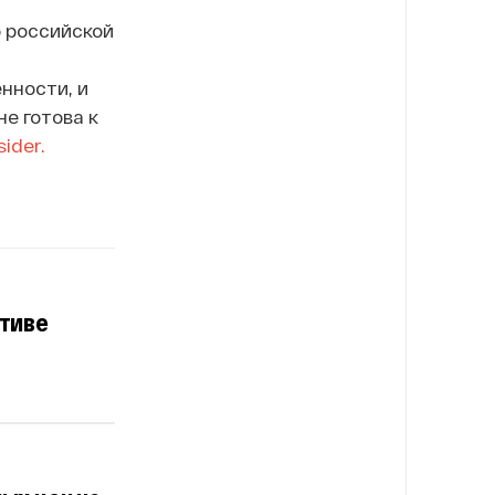
о российской
нности, и
е готова к
sider.
ктиве