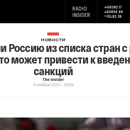
USD
82.17
RADIO
EUR
94.84
INSIDER
OIL
82.38
НОВОСТИ
 Россию из списка стран с
то может привести к введе
санкций
The Insider
11 ноября 2022 г., 06:49