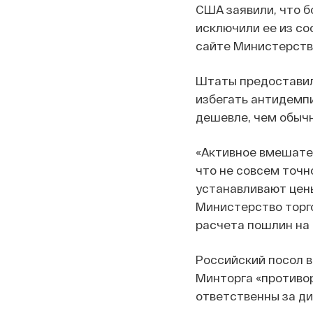
США заявили, что б
исключили ее из со
сайте Министерств
Штаты предоставили
избегать антидемпи
дешевле, чем обычн
«Активное вмешател
что не совсем точн
устанавливают цены
Министерство торг
расчета пошлин на 
Российский посол 
Минторга «противор
ответственны за ди