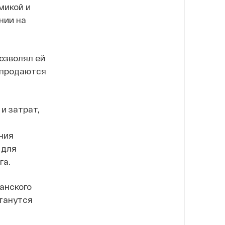
микой и
нии на
позволял ей
 продаются
и затрат,
ния
 для
га.
анского
станутся