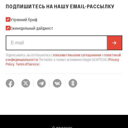
ПОДПИШИТЕСЬ НА НАШУ EMAIL-РАССЫЛКУ
Подпишитесь на нашу Email-рассылку
Утренний бриф
Еженедельный дайджест
Подписываясь, вы соглашаетесь с
пользовательским соглашением
и
политикой
конфиденциальности
The Insider,
а также с условиями Google reCAPTCHA
(
Privacy
Policy
,
Terms of Service
).
О проекте