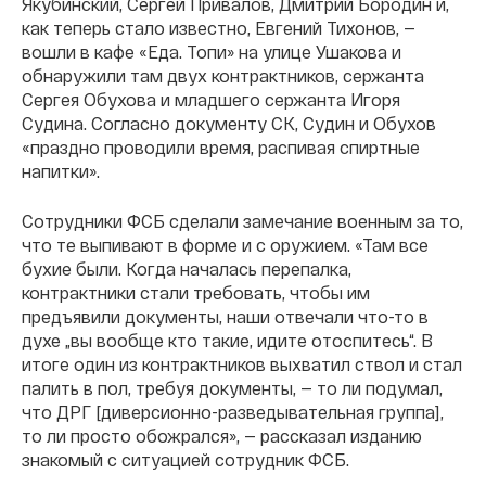
Якубинский, Сергей Привалов, Дмитрий Бородин и,
как теперь стало известно, Евгений Тихонов, —
вошли в кафе «Еда. Топи» на улице Ушакова и
обнаружили там двух контрактников, сержанта
Сергея Обухова и младшего сержанта Игоря
Судина. Согласно документу СК, Судин и Обухов
«праздно проводили время, распивая спиртные
напитки».
Сотрудники ФСБ сделали замечание военным за то,
что те выпивают в форме и с оружием. «Там все
бухие были. Когда началась перепалка,
контрактники стали требовать, чтобы им
предъявили документы, наши отвечали что-то в
духе „вы вообще кто такие, идите отоспитесь“. В
итоге один из контрактников выхватил ствол и стал
палить в пол, требуя документы, — то ли подумал,
что ДРГ [диверсионно-разведывательная группа],
то ли просто обожрался», — рассказал изданию
знакомый с ситуацией сотрудник ФСБ.