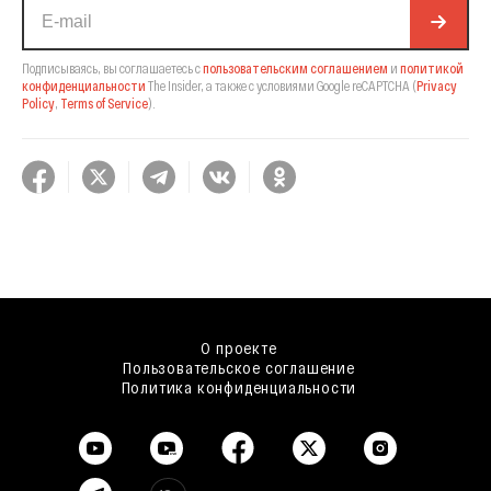
Подписываясь, вы соглашаетесь с
пользовательским соглашением
и
политикой
конфиденциальности
The Insider,
а также с условиями Google reCAPTCHA
(
Privacy
Policy
,
Terms of Service
).
О проекте
Пользовательское соглашение
Политика конфиденциальности