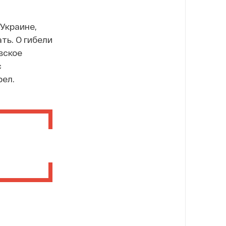
Украине,
ть. О гибели
вское
с
рел.