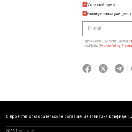
Подпишитесь на нашу Ema
Утренний бриф
Еженедельный дайджест
Подписываясь, вы соглашаетесь с
reCAPTCHA
(
Privacy Policy
,
Terms o
О проекте
Пользовательское соглашение
Политика конфиденц
2026 The Insider