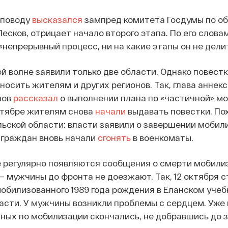
у поводу
высказался
зампред комитета Госдумы по о
Песков, отрицает начало второго этапа. По его словам
«непрерывный процесс, ни на какие этапы он не дели
й волне заявили только две области. Однако повест
носить жителям и других регионов. Так, глава аннек
нов
рассказал
о выполнении плана по «частичной» м
октябре жителям снова
начали
выдавать повестки. По
льской области: власти заявили о завершении мобил
 граждан вновь начали
сгонять
в военкоматы.
е регулярно появляются сообщения о смерти мобили
— мужчины до фронта не доезжают. Так, 12 октября с
мобилизованного 1989 года рождения в Еланском уче
асти. У мужчины возникли проблемы с сердцем. Уже 
ных по мобилизации скончались, не добравшись до 