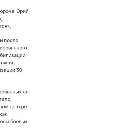
бороне Юрий
,
тся».
ки после
сированного
обилизации
хожая
изации 30
зованных на
тало
бном центре
как
зоны боевых