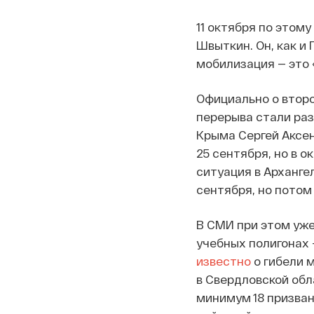
11 октября по этом
Швыткин. Он, как и 
мобилизация — это 
Официально о второ
перерыва стали раз
Крыма Сергей Аксе
25 сентября, но в 
ситуация в Арханге
сентября, но потом
В СМИ при этом уж
учебных полигонах 
известно
о гибели 
в Свердловской обл
минимум 18 призван