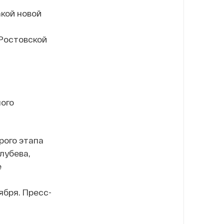
акой новой
 Ростовской
ного
рого этапа
лубева,
е
ября. Пресс-