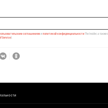
il-рассылку
пользовательским соглашением
и
политикой конфиденциальности
The Insider,
а также 
f Service
).
иальности