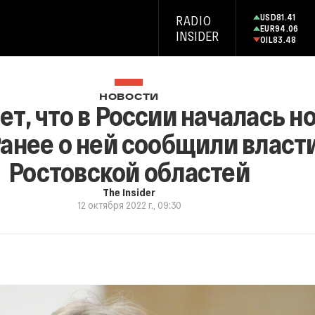
USD
81.41
RADIO
EUR
94.06
INSIDER
OIL
83.48
НОВОСТИ
т, что в России началась н
анее о ней сообщили власти
Ростовской областей
The Insider
12 октября 2022 г., 09:30