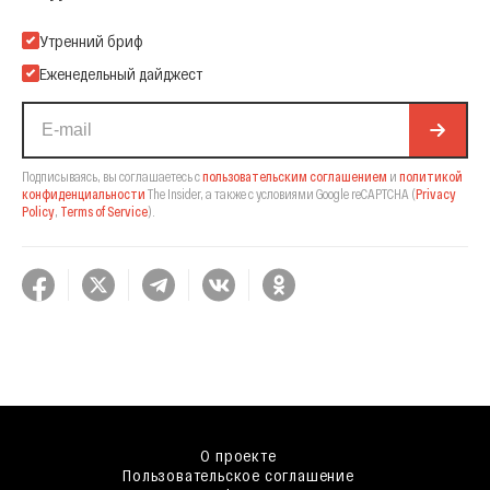
Подпишитесь на нашу Email-рассылку
Утренний бриф
Еженедельный дайджест
Подписываясь, вы соглашаетесь с
пользовательским соглашением
и
политикой
конфиденциальности
The Insider,
а также с условиями Google reCAPTCHA
(
Privacy
Policy
,
Terms of Service
).
О проекте
Пользовательское соглашение