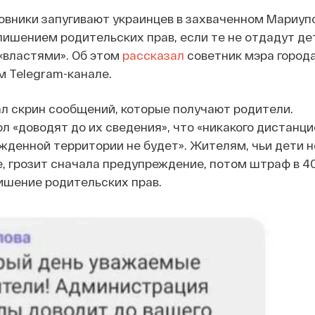
вники запугивают украинцев в захваченном Мариупо
ишением родительских прав, если те не отдадут де
«властями». Об этом
рассказал
советник мэра город
 Telegram-канале.
л скрин сообщений, которые получают родители.
 «доводят до их сведения», что «никакого дистанци
жденной территории не будет». Жителям, чьи дети н
, грозит сначала предупреждение, потом штраф в 4
лишение родительских прав.