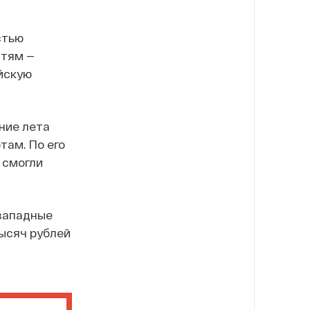
стью
стям —
ийскую
ение лета
там. По его
 смогли
-западные
тысяч рублей