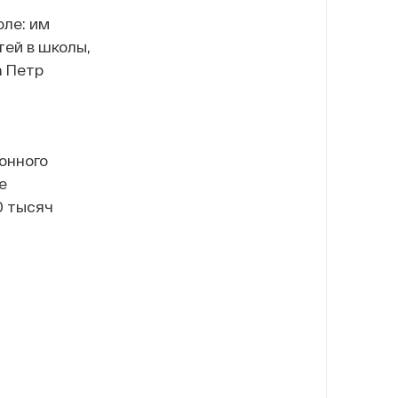
ле: им
тей в школы,
а Петр
онного
е
0 тысяч