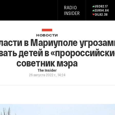
USD
82.17
RADIO
EUR
94.84
INSIDER
OIL
82.38
НОВОСТИ
ласти в Мариуполе угрозам
вать детей в «пророссийск
советник мэра
The Insider
26 августа 2022 г., 14:24