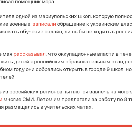
аписал помощник мэра.
чителя одной из мариупольских школ, которую полно
кие военные,
записали
обращение к украинским вла
изовать обучение онлайн, лишь бы не ходить в росс
е мая
рассказывал
, что оккупационные власти в теч
овить детей к российским образовательным стандар
бном году они собрались открыть в городе 9 школ, но
телей.
ов из российских регионов пытаются завлечь на «юго
и
многие СМИ. Летом им предлагали за работу по 8 
ия размещались в учительских чатах.