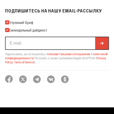
ПОДПИШИТЕСЬ НА НАШУ EMAIL-РАССЫЛКУ
Подпишитесь на нашу Email-рассылку
Утренний бриф
Еженедельный дайджест
Подписываясь, вы соглашаетесь с
пользовательским соглашением
и
политикой
конфиденциальности
The Insider,
а также с условиями Google reCAPTCHA
(
Privacy
Policy
,
Terms of Service
).