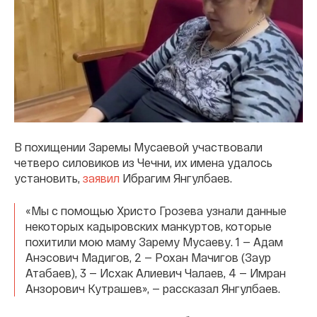
В похищении Заремы Мусаевой участвовали
четверо силовиков из Чечни, их имена удалось
установить,
заявил
Ибрагим Янгулбаев.
«Мы с помощью Христо Грозева узнали данные
некоторых кадыровских манкуртов, которые
похитили мою маму Зарему Мусаеву. 1 — Адам
Анэсович Мадигов, 2 — Рохан Мачигов (Заур
Атабаев), 3 — Исхак Алиевич Чалаев, 4 — Имран
Анзорович Кутрашев», — рассказал Янгулбаев.