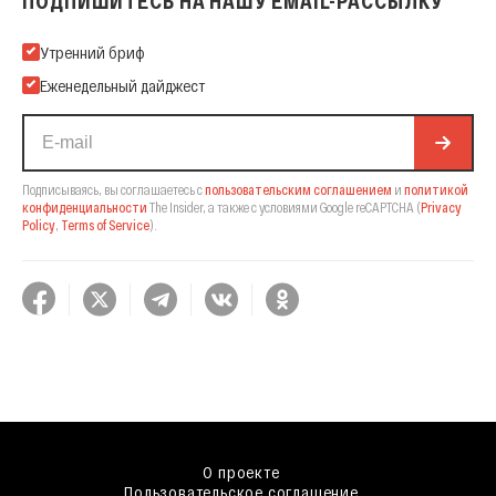
ПОДПИШИТЕСЬ НА НАШУ EMAIL-РАССЫЛКУ
Подпишитесь на нашу Email-рассылку
Утренний бриф
Еженедельный дайджест
Подписываясь, вы соглашаетесь с
пользовательским соглашением
и
политикой
конфиденциальности
The Insider,
а также с условиями Google reCAPTCHA
(
Privacy
Policy
,
Terms of Service
).
О проекте
Пользовательское соглашение