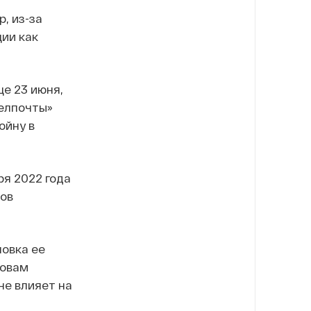
, из-за
ции как
.
е 23 июня,
Белпочты»
ойну в
ря 2022 года
ов
новка ее
ловам
не влияет на