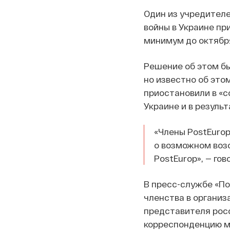
Один из учредителе
войны в Украине пр
минимум до октября
Решение об этом бы
но известно об это
приостановили в «с
Украине и в результ
«Члены PostEurop
о возможном воз
PostEurop», — го
В пресс-службе «П
членства в организ
представителя росс
корреспонденцию м