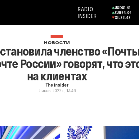
USD
81.41
RADIO
EUR
94.06
INSIDER
OIL
83.48
НОВОСТИ
становила членство «Почты
чте России» говорят, что эт
на клиентах
The Insider
2 июля 2022 г., 13:46