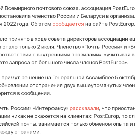
й Всемирного почтового союза, ассоциация PostEurop
иостановила членство России и Беларуси в организа
 2022 года. Об этом
сообщается
на сайте PostEurop
ло принято в ходе совета директоров ассоциации ещ
м стало только 2 июля. Членство «Почты России» и «
оответствии с внутренними правилами»: «учитывая в
ате запроса от большого числа членов PostEurop».
 примут решение на Генеральной Ассамблее 5 октяб
обновлении отстранения двух вышеупомянутых член
ворится в сообщении.
очты России» «Интерфаксу»
рассказали
, что приоста
ации никак не скажется на клиентах: PostEurop, по с
ийской почты, занимается только обменом опыта и 
ежду странами.