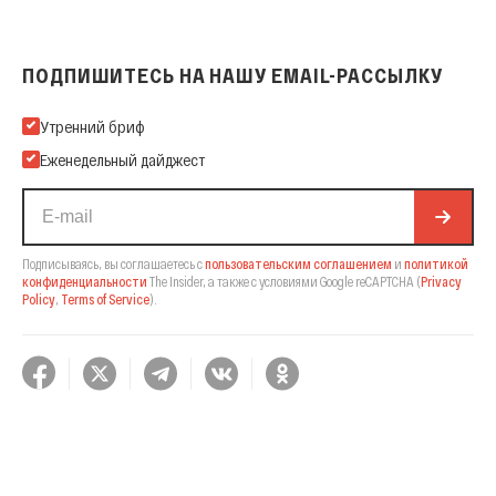
ПОДПИШИТЕСЬ НА НАШУ EMAIL-РАССЫЛКУ
Подпишитесь на нашу Email-рассылку
Утренний бриф
Еженедельный дайджест
Подписываясь, вы соглашаетесь с
пользовательским соглашением
и
политикой
конфиденциальности
The Insider,
а также с условиями Google reCAPTCHA
(
Privacy
Policy
,
Terms of Service
).