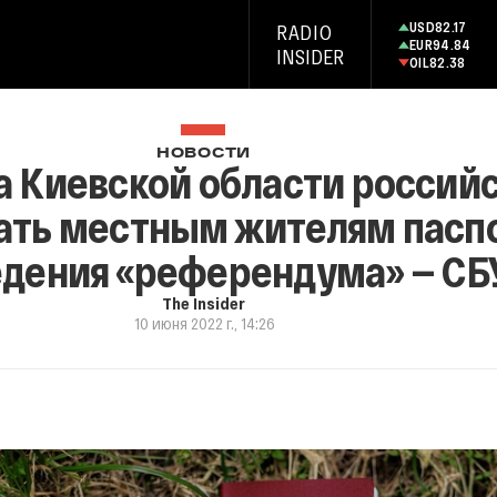
USD
82.17
RADIO
EUR
94.84
INSIDER
OIL
82.38
НОВОСТИ
та Киевской области россий
ать местным жителям паспо
дения «референдума» — СБ
The Insider
10 июня 2022 г., 14:26