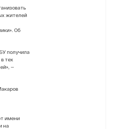
ганизовать
ых жителей
м
ики». Об
БУ получила
в тех
ей», —
Макаров
от имени
и на