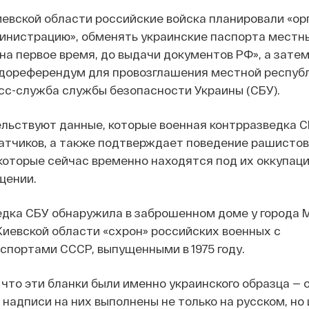
иевской области российские войска планировали «ор
инистрацию», обменять украинские паспорта местн
на первое время, до выдачи документов РФ», а зате
вдореферендум для провозглашения местной республ
сс-служба службы безопасности Украины (СБУ).
ельствуют данные, которые военная контрразведка С
атчиков, а также подтверждает поведение рашистов 
которые сейчас временно находятся под их оккупаци
щении.
едка СБУ обнаружила в заброшенном доме у города 
Киевской области «схрон» российских военных с
портами СССР, выпущенными в 1975 году.
что эти бланки были именно украинского образца — 
 надписи на них выполнены не только на русском, но 