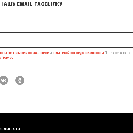
НАШУ EMAIL-РАССЫЛКУ
il-рассылку
пользовательским соглашением
и
политикой конфиденциальности
The Insider,
а также 
f Service
).
иальности