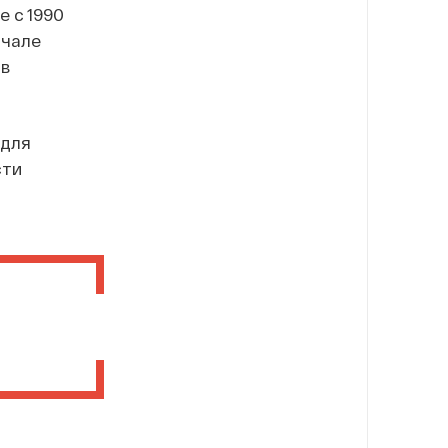
е с 1990
ачале
 в
 для
сти